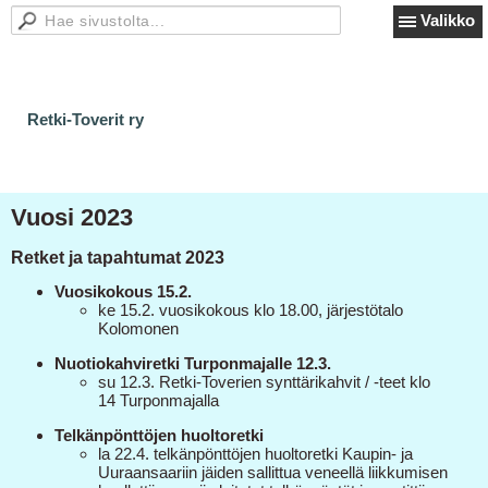
Valikko
Retki-Toverit ry
Vuosi 2023
Retket ja tapahtumat 2023
Vuosikokous 15.2.
​ke 15.2. vuosikokous klo 18.00, järjestötalo
Kolomonen
Nuotiokahviretki Turponmajalle 12.3.
su 12.3. Retki-Toverien synttärikahvit / -teet klo
14 Turponmajalla
Telkänpönttöjen huoltoretki
la 22.4. telkänpönttöjen huoltoretki Kaupin- ja
Uuraansaariin jäiden sallittua veneellä liikkumisen