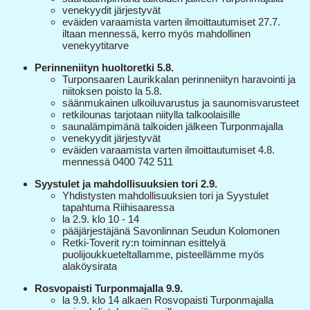
venekyydit järjestyvät
eväiden varaamista varten ilmoittautumiset 27.7.
iltaan mennessä, kerro myös mahdollinen
venekyytitarve
Perinneniityn huoltoretki 5.8.
Turponsaaren Laurikkalan perinneniityn haravointi ja
niitoksen poisto la 5.8.
säänmukainen ulkoiluvarustus ja saunomisvarusteet
retkilounas tarjotaan niitylla talkoolaisille
saunalämpimänä talkoiden jälkeen Turponmajalla
venekyydit järjestyvät
eväiden varaamista varten ilmoittautumiset 4.8.
mennessä 0400 742 511
Syystulet ja mahdollisuuksien tori 2.9.
Yhdistysten mahdollisuuksien tori ja Syystulet
tapahtuma Riihisaaressa
la 2.9. klo 10 - 14
pääjärjestäjänä Savonlinnan Seudun Kolomonen
Retki-Toverit ry:n toiminnan esittelyä
puolijoukkueteltallamme, pisteellämme myös
alaköysirata
Rosvopaisti Turponmajalla 9.9.
la 9.9. klo 14 alkaen Rosvopaisti Turponmajalla