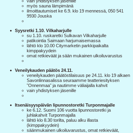
vain yhdistyksen jäsenille
myös sauna lämpimänä
ilmoittautumiset ke 6.9. klo 19 mennessä, 050 541
9930 Jouska
Syysretki 1.10. Vilkaharjulle
su 1.10. ruskaretki Sulkavan Vilkaharjulle
patikointia Saimaan harjumaisemassa
lähtö klo 10.00 Citymarketin parkkipaikalta
kimppakyydein
omat retkieväät ja sään mukainen ulkoiluvarustus
Veneilykauden päätös 24.11.
veneilykauden päätöstilaisuus pe 24.11. klo 19 alkaen
Savonlinnasalissa seuraamme teatteriesityksen
"Onnenmaa" ja nautimme väliaijalla kahvit
vain yhdistyksen jäsenille
Itsenäisyyspäivän lipunnostoretki Turponmajalle
ke 6.12. Suomi 106 vuotta lipunnostoretki ja
juhlakahvit Turponmajalla
lähtö klo 8.30 torilta, paluu alku illasta
(kimppakyydein)
säänmukainen ulkoiluvarustus, omat retkieväät,