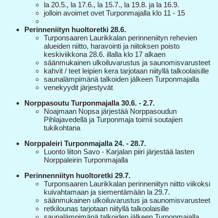
la 20.5., la 17.6., la 15.7., la 19.8. ja la 16.9.
jolloin avoimet ovet Turponmajalla klo 11 - 15
Perinneniityn huoltoretki 28.6.
Turponsaaren Laurikkalan perinneniityn rehevien
alueiden niitto, haravointi ja niitoksen poisto
keskiviikkona 28.6. illalla klo 17 alkaen
säänmukainen ulkoiluvarustus ja saunomisvarusteet
kahvit / teet leipien kera tarjotaan niityllä talkoolaisille
saunalämpimänä talkoiden jälkeen Turponmajalla
venekyydit järjestyvät
Norppasoutu Turponmajalla 30.6. - 2.7.
​Noajmaan Nopsa järjestää Norppasoudun
Pihlajavedellä ja Turponmaja toimii soutajien
tukikohtana
Norppaleiri Turponmajalla 24. - 28.7.
Luonto liiton Savo - Karjalan piiri järjestää lasten
Norppaleirin Turponmajalla
Perinnenniityn huoltoretki 29.7.
Turponsaaren Laurikkalan perinneniityn niitto viikoksi
kuivahtamaan ja siementämään la 29.7.
säänmukainen ulkoiluvarustus ja saunomisvarusteet
retkilounas tarjotaan niityllä talkoolaisille
saunalämpimänä talkoiden jälkeen Turponmajalla