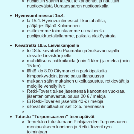
huollettiin saariin laitetut telkänpöntöt ja nautittiin
nuotioeväistä Uuraansaaren nuotiopakalla
Hyvinvointimessut 15.4.
la 15.4. Hyvinvointimessut liikuntahallilla,
pääjärjestäjänä Kolomonen
esittelemme toimintaamme ulkoalueella
puolijoukkuetaltallamme, paikalla alaköysirata
Kevätretki 18.5. Lieviskänjoelle
to 18.5. kevätretki Puumalan ja Sulkavan rajalla
olevalle Lieviskänjoelle
mahdillisuus patikoikoida (noin 4 kkm) ja meloa (noin
15 km)
lähtö klo 8.00 Citymarketin parkkipaikalta
kimppakyydein, jonne paluu illansuussa
mukaan sään mukainen ulkoiluasustus, retkieväät ja
melojille veneilyliivit
Retki-Toverit tukee jäsentensä kanoottien vuokraa,
jäsenten omavastuu osuus 20 € / meloja
Ei Retki-Toverien jäseniltä 40 € / meloja
sitovat ilmoittautumiset 12.5. mennessä
Tutustu ”Turponsaareen” teemapäivät
Tervetuloa tutustumaan Pihlajaveden Turponsaaren
monipuoliseen luontoon ja Retki-Toverit ry:n
toimintaan