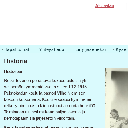
Jäsensivut
Tapahtumat
Yhteystiedot
Liity jäseneksi
Kysel
Historia
Historiaa
Retki-Toverien perustava kokous pidettiin yli
seitsemänkymmentä vuotta sitten 13.3.1945
Puistokadun koululla pastori Vilho Niemisen
kokoon kutsumana. Koululle saapui kymmenen
retkeilytoiminnasta kiinnostunutta nuorta henkilöä.
Toimintaan tuli heti mukaan paljon jäseniä ja
kerhotapaamisia järjestettiin viikoittain.
Kerholaiset järjestivät yhteisiä hiihto-, patikka- ja