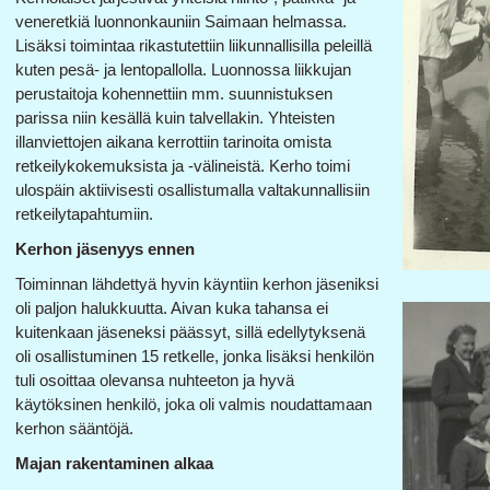
veneretkiä luonnonkauniin Saimaan helmassa.
Lisäksi toimintaa rikastutettiin liikunnallisilla peleillä
kuten pesä- ja lentopallolla. Luonnossa liikkujan
perustaitoja kohennettiin mm. suunnistuksen
parissa niin kesällä kuin talvellakin. Yhteisten
illanviettojen aikana kerrottiin tarinoita omista
retkeilykokemuksista ja -välineistä. Kerho toimi
ulospäin aktiivisesti osallistumalla valtakunnallisiin
retkeilytapahtumiin.
Kerhon jäsenyys ennen
Toiminnan lähdettyä hyvin käyntiin kerhon jäseniksi
oli paljon halukkuutta. Aivan kuka tahansa ei
kuitenkaan jäseneksi päässyt, sillä edellytyksenä
oli osallistuminen 15 retkelle, jonka lisäksi henkilön
tuli osoittaa olevansa nuhteeton ja hyvä
käytöksinen henkilö, joka oli valmis noudattamaan
kerhon sääntöjä.
Majan rakentaminen alkaa