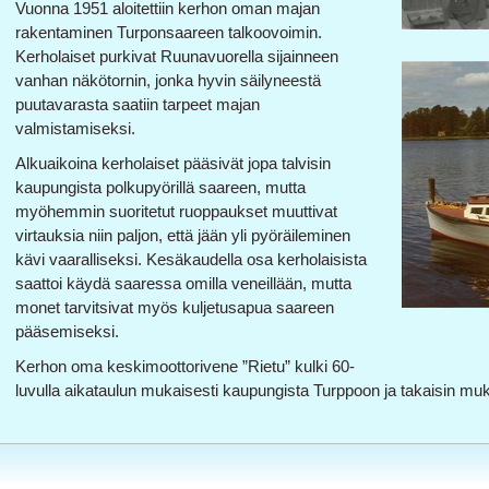
Vuonna 1951 aloitettiin kerhon oman majan
rakentaminen Turponsaareen talkoovoimin.
Kerholaiset purkivat Ruunavuorella sijainneen
vanhan näkötornin, jonka hyvin säilyneestä
puutavarasta saatiin tarpeet majan
valmistamiseksi.
Alkuaikoina kerholaiset pääsivät jopa talvisin
kaupungista polkupyörillä saareen, mutta
myöhemmin suoritetut ruoppaukset muuttivat
virtauksia niin paljon, että jään yli pyöräileminen
kävi vaaralliseksi. Kesäkaudella osa kerholaisista
saattoi käydä saaressa omilla veneillään, mutta
monet tarvitsivat myös kuljetusapua saareen
pääsemiseksi.
Kerhon oma keskimoottorivene ”Rietu” kulki 60-
luvulla aikataulun mukaisesti kaupungista Turppoon ja takaisin mu