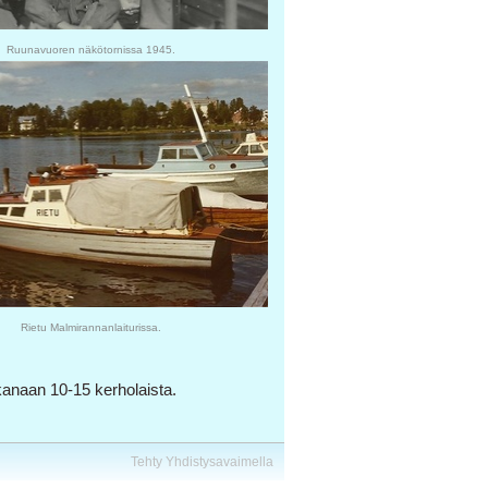
Ruunavuoren näkötornissa 1945.
Rietu Malmirannanlaiturissa.
kanaan 10-15 kerholaista.
Tehty Yhdistysavaimella